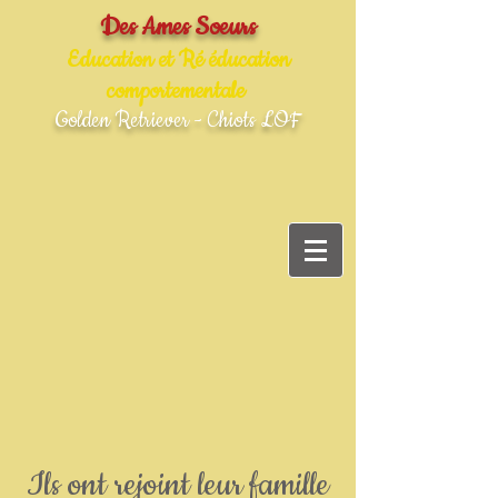
Des Ames Soeurs
Education et Ré éducation
comportementale
Golden Retriever - Chiots LOF
Ils ont rejoint leur famille