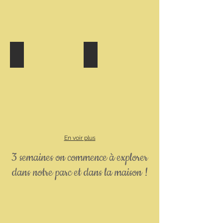
femelle collier orange
femelle collier violet
En voir plus
3 semaines on commence à explorer
dans notre parc et dans la maison !
>