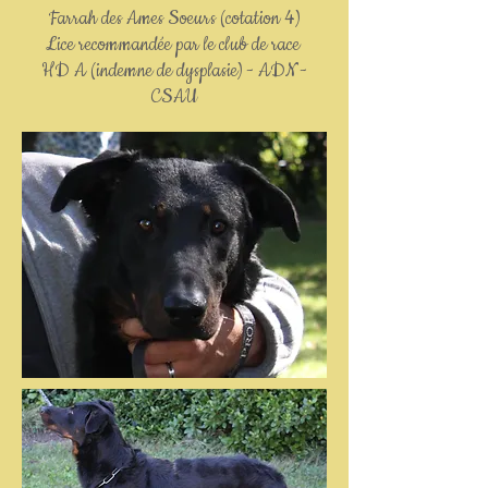
Farrah des Ames Soeurs (cotation 4)
Lice recommandée par le club de race
HD A (indemne de dysplasie) - ADN -
CSAU