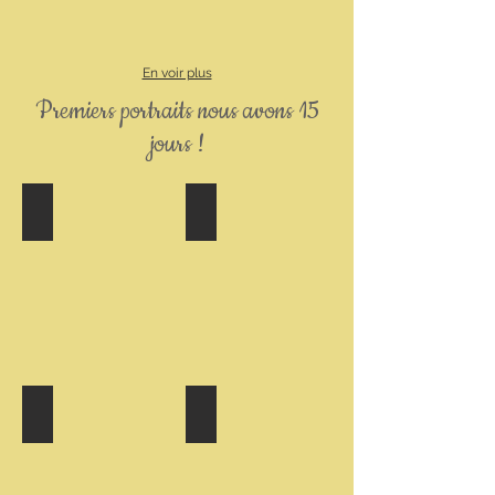
En voir plus
Premiers portraits nous avons 15
jours !
mâle collier marron
femelle collier vert d'eau
mâle collier vert foncé
mâle collier bleu