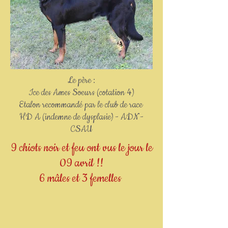
Le père :
Ice des Ames Soeurs (cotation 4)
Etalon recommandé par le club de race
HD A (indemne de dysplasie) - ADN -
CSAU
9 chiots noir et feu ont vus le jour le
09 avril !!
6 mâles et 3 femelles