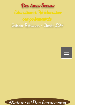
Des Ames Soeurs
Education et Ré éducation
comportementale
Golden Retriever - Chiots LOF
Retour à Nos beaucerons