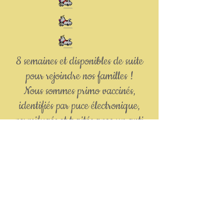
8 semaines et disponibles de suite
pour rejoindre nos familles !
Nous sommes primo vaccinés,
identifiés par puce électronique,
vermifugés et traités avec un anti
parasitaire.