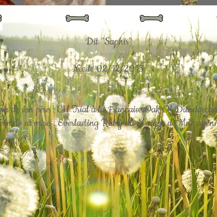
Dit "Saphir"
Née le 02/12/2013
m de son père : CH Trial à la Française Oak Of Dundascas
om de sa mère : Everlasting Ruby du Mazage de Mascayen