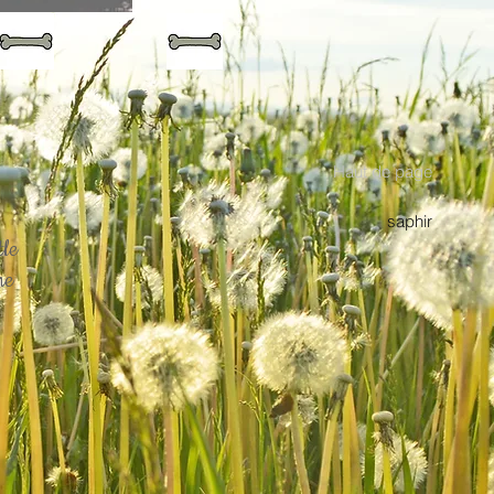
Haut de page
saphir
tle
ne