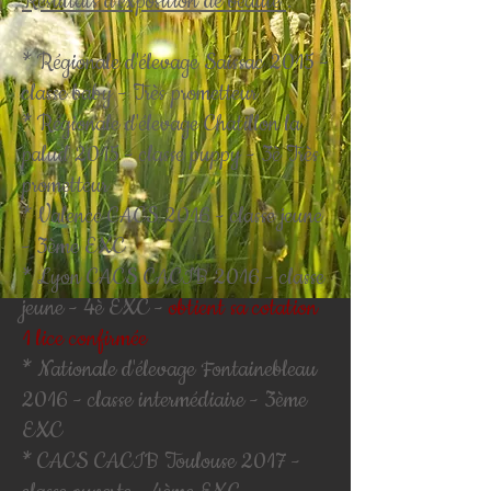
Résultats d'exposition de beauté
:
* Régionale d'élevage Saissac 2015 -
classe baby - Très prometteur
* Régionale d'élevage Chatillon la
palud 2015 - classe puppy - 3è Très
prometteur
* Valence CACS 2016 - classe jeune
- 3ème EXC
* Lyon CACS CACIB 2016 - classe
jeune - 4è EXC -
obtient sa cotation
1 lice confirmée
* Nationale d'élevage Fontainebleau
2016 - classe intermédiaire - 3ème
EXC
* CACS CACIB Toulouse 2017 -