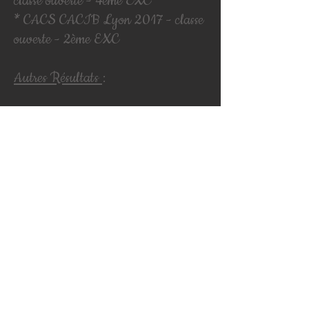
classe ouverte - 4ème EXC
* CACS CACIB Lyon 2017 - classe
ouverte - 2ème EXC
Autres Résultats
:
* Confrançon 2016 - Reçue au TAN
-
obtient sa cotation 2 lice reconnue
Retour sur la fiche de Jennka
Eleveur 384409 en Isère ( Rhône