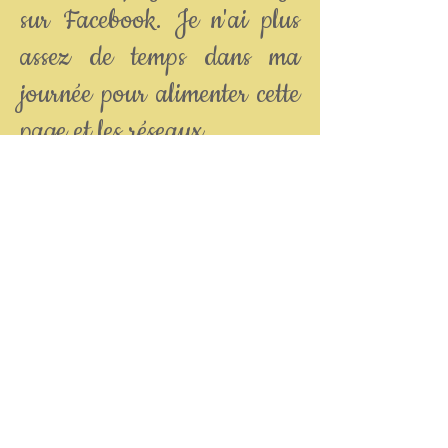
sur Facebook. Je n'ai plus
assez de temps dans ma
journée pour alimenter cette
page et les réseaux.
Merci de votre
compréhension.
Retour à Nos Golden
Nos fripouilles du moment
Eleveur 384409 en Isère ( Rhône
Alpes )