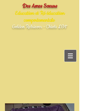
Des Ames Soeurs
Education et Ré éducation
comportementale
Golden Retriever - Chiots LOF